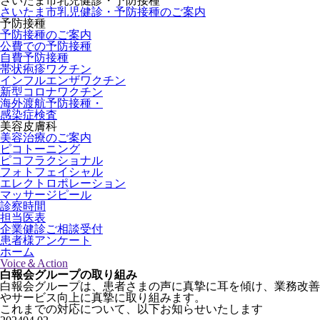
さいたま市乳児健診・予防接種
さいたま市乳児健診・予防接種のご案内
予防接種
予防接種のご案内
公費での予防接種
自費予防接種
帯状疱疹ワクチン
インフルエンザワクチン
新型コロナワクチン
海外渡航予防接種・
感染症検査
美容皮膚科
美容治療のご案内
ピコトーニング
ピコフラクショナル
フォトフェイシャル
エレクトロポレーション
マッサージピール
診察時間
担当医表
企業健診
ご相談受付
患者様アンケート
ホーム
Voice＆Action
白報会グループの取り組み
白報会グループは、患者さまの声に真摯に耳を傾け、業務改善
やサービス向上に真摯に取り組みます。
これまでの対応について、以下お知らせいたします