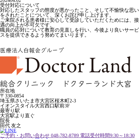
2024
04.02
受付対応について
対応したスタッフの態度が悪かったこと、そして不愉快な思い
をされたことについて、深くお詫び申し上げます。
ご来院される患者様に安心して受診していただくためには、接
遇の向上が不可欠です。
職員の応対について教育の見直しを行い、今後より良いサービ
スを提供できるよう努めてまいります。
所在地
〒330-0854
埼玉県さいたま市大宮区桜木町2-3
イオンスタイル大宮西口駅前3F
最寄り駅
大宮駅より直ぐ
院長
田代 友之
ご予約・お問い合わせ
048-782-8789
電話受付時間9:30～18:30