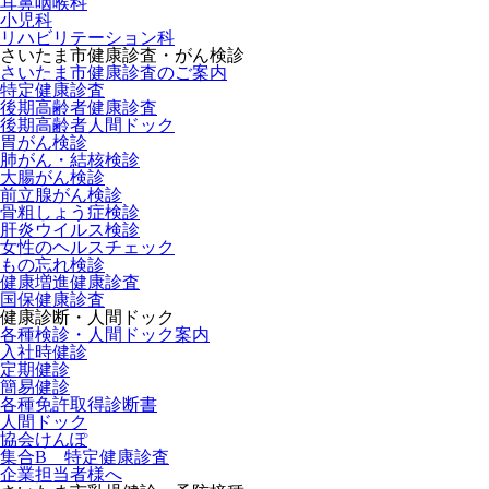
耳鼻咽喉科
小児科
リハビリテーション科
さいたま市健康診査・がん検診
さいたま市健康診査のご案内
特定健康診査
後期高齢者健康診査
後期高齢者人間ドック
胃がん検診
肺がん・結核検診
大腸がん検診
前立腺がん検診
骨粗しょう症検診
肝炎ウイルス検診
女性のヘルスチェック
もの忘れ検診
健康増進健康診査
国保健康診査
健康診断・人間ドック
各種検診・人間ドック案内
入社時健診
定期健診
簡易健診
各種免許取得診断書
人間ドック
協会けんぽ
集合B 特定健康診査
企業担当者様へ