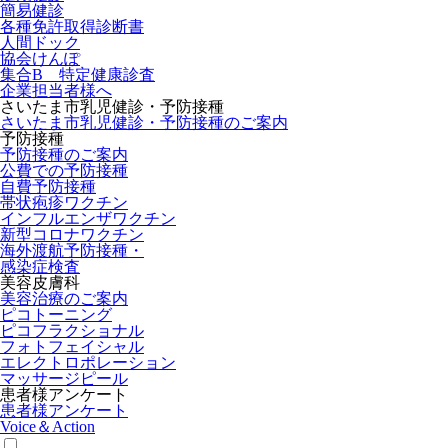
簡易健診
各種免許取得診断書
人間ドック
協会けんぽ
集合B 特定健康診査
企業担当者様へ
さいたま市乳児健診・予防接種
さいたま市乳児健診・予防接種のご案内
予防接種
予防接種のご案内
公費での予防接種
自費予防接種
帯状疱疹ワクチン
インフルエンザワクチン
新型コロナワクチン
海外渡航予防接種・
感染症検査
美容皮膚科
美容治療のご案内
ピコトーニング
ピコフラクショナル
フォトフェイシャル
エレクトロポレーション
マッサージピール
患者様アンケート
患者様アンケート
Voice＆Action