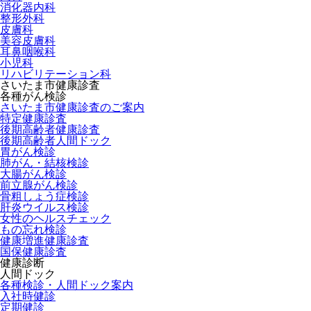
消化器内科
整形外科
皮膚科
美容皮膚科
耳鼻咽喉科
小児科
リハビリテーション科
さいたま市健康診査
各種がん検診
さいたま市健康診査のご案内
特定健康診査
後期高齢者健康診査
後期高齢者人間ドック
胃がん検診
肺がん・結核検診
大腸がん検診
前立腺がん検診
骨粗しょう症検診
肝炎ウイルス検診
女性のヘルスチェック
もの忘れ検診
健康増進健康診査
国保健康診査
健康診断
人間ドック
各種検診・人間ドック案内
入社時健診
定期健診