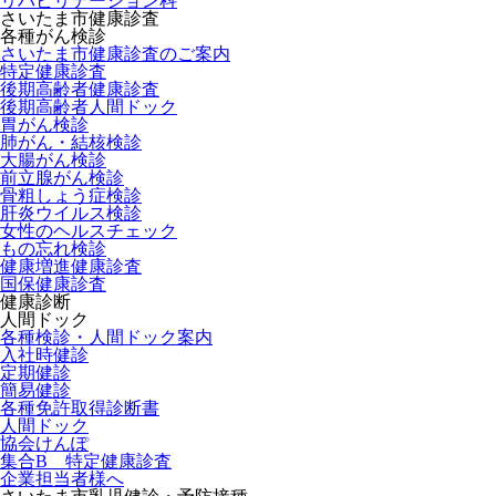
リハビリテーション科
さいたま市健康診査
各種がん検診
さいたま市健康診査のご案内
特定健康診査
後期高齢者健康診査
後期高齢者人間ドック
胃がん検診
肺がん・結核検診
大腸がん検診
前立腺がん検診
骨粗しょう症検診
肝炎ウイルス検診
女性のヘルスチェック
もの忘れ検診
健康増進健康診査
国保健康診査
健康診断
人間ドック
各種検診・人間ドック案内
入社時健診
定期健診
簡易健診
各種免許取得診断書
人間ドック
協会けんぽ
集合B 特定健康診査
企業担当者様へ